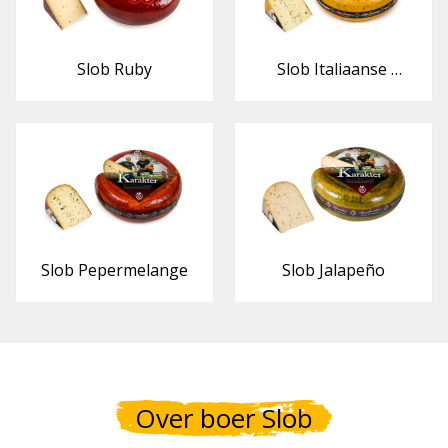
Slob Ruby
Slob Italiaanse 
kruiden
Slob Pepermelange
Slob Jalapeño
Over boer Slob