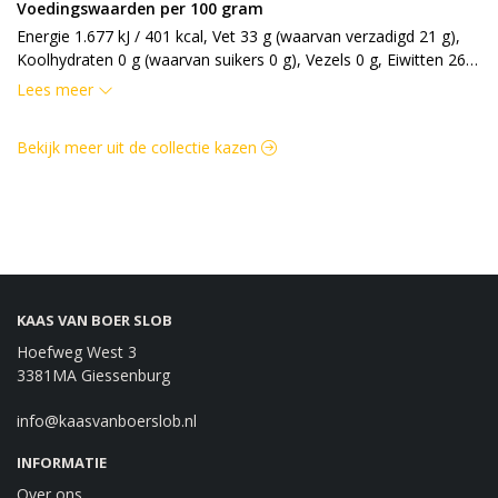
Voedingswaarden per 100 gram
Energie 1.677 kJ / 401 kcal, Vet 33 g (waarvan verzadigd 21 g), 
Koolhydraten 0 g (waarvan suikers 0 g), Vezels 0 g, Eiwitten 26 
g, Zout 197 g.
Lees meer
Bekijk meer uit de collectie kazen
KAAS VAN BOER SLOB
Hoefweg West 3
3381MA Giessenburg
info@kaasvanboerslob.nl
INFORMATIE
Over ons