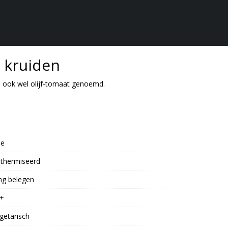
e kruiden
 ook wel olijf-tomaat genoemd.
oe
thermiseerd
ng belegen
+
getarisch