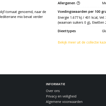
Allergenen
Me
Voedingswaarden per 100 g
olijf-tomaat genoemd, naar de
Mediterrane mix bevat verder
Energie 1.677 kJ / 401 kcal, Vet
(waarvan suikers 0 g), Eiwitten 
Dieettypes
Gl
Bekijk meer uit de collectie ka
INFORMATIE
Over ons
Privacy en veiligheid
Algemene voorwaarden