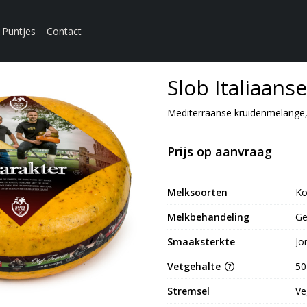
Puntjes
Contact
Slob Italiaans
Mediterraanse kruidenmelange,
Prijs op aanvraag
Melksoorten
K
Melkbehandeling
Ge
Smaaksterkte
Jo
Vetgehalte
50
Stremsel
Ve