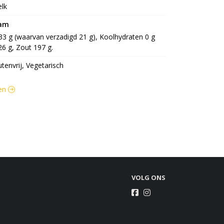
lk
ram
 33 g (waarvan verzadigd 21 g), Koolhydraten 0 g 
26 g, Zout 197 g.
utenvrij, Vegetarisch
zen
VOLG ONS