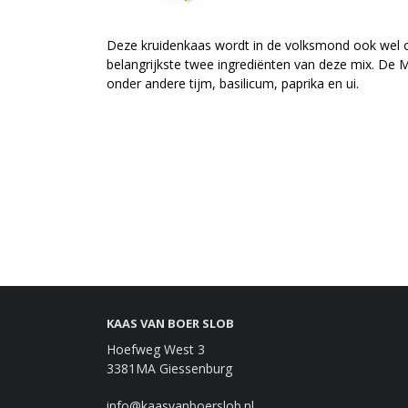
Deze kruidenkaas wordt in de volksmond ook wel 
belangrijkste twee ingrediënten van deze mix. De 
onder andere tijm, basilicum, paprika en ui.
KAAS VAN BOER SLOB
Hoefweg West 3
3381MA Giessenburg
info@kaasvanboerslob.nl