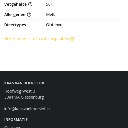
Vetgehalte
50+
Allergenen
Melk
Dieettypes
Glutenvrij
Bekijk meer uit de collectie puntjes
KAAS VAN BOER SLOB
Hoefweg West 3
3381MA Giessenburg
info@kaasvanboerslob.nl
INFORMATIE
Over ons